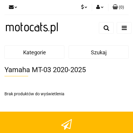
(
0
)
PLN
Zaloguj się
Zarejestruj się
GBP
Dodaj zgłoszenie
EUR
Kategorie
Szukaj
Yamaha MT-03 2020-2025
Brak produktów do wyświetlenia