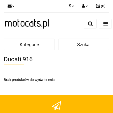
(
0
)
PLN
Zaloguj się
Zarejestruj się
GBP
Dodaj zgłoszenie
EUR
Kategorie
Szukaj
Ducati 916
Brak produktów do wyświetlenia