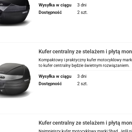
Wysyłka w ciągu
3 dni
Dostępność
2 szt.
Kufer centralny ze stelażem i płytą mo
Yamaha FJR 1300 ( 01 - 05 )
Kompaktowy i praktyczny kufer motocyklowy marki 
to kufer centralny będzie świetnym rozwiązaniem. 
Wysyłka w ciągu
3 dni
Dostępność
2 szt.
Kufer centralny ze stelażem i płytą mo
Yamaha FJR 1300 ( 01 - 05 )
Najmniejszy kufer motocyklowy marki Shad. Jeśli n