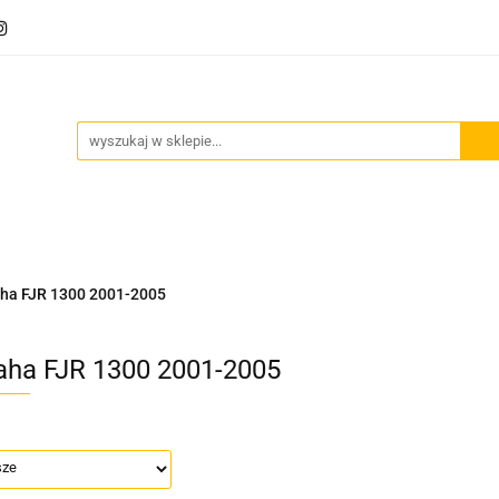
Akcesoria motocyklowe
Bagaż
Szyby motocyklowe
owe
Odzież termoaktywna
Blog
Bagaż
Szyby motocyklowe
Wydechy motocyklowe
ha FJR 1300 2001-2005
ha FJR 1300 2001-2005