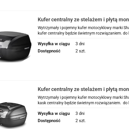
Kufer centralny ze stelażem i płytą mo
Yamaha FJR 1300 ( 01 - 05 )
Wytrzymały i pojemny kufer motocyklowy marki Shad
kufer centralny będzie świetnym rozwiązaniem. do k
Wysyłka w ciągu
3 dni
Dostępność
2 szt.
Kufer centralny ze stelażem i płytą mo
Yamaha FJR 1300 ( 01 - 05 )
Wytrzymały i pojemny kufer motocyklowy marki Shad
kask centralny będzie świetnym rozwiązaniem. do k
Wysyłka w ciągu
3 dni
Dostępność
2 szt.