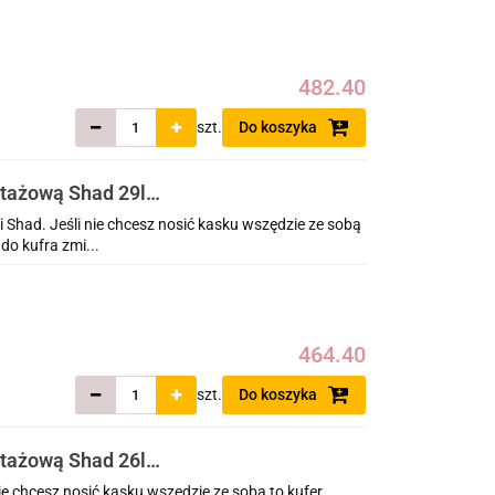
482.40
szt.
Do koszyka
ntażową Shad 29l
Shad. Jeśli nie chcesz nosić kasku wszędzie ze sobą
do kufra zmi...
464.40
szt.
Do koszyka
ntażową Shad 26l
ie chcesz nosić kasku wszędzie ze sobą to kufer