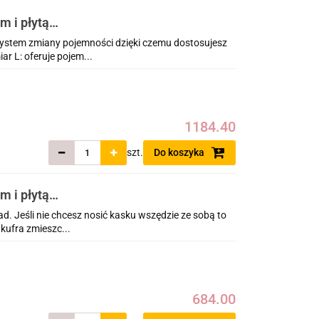
m i płytą
01 - 05 )
stem zmiany pojemności dzięki czemu dostosujesz
r L: oferuje pojem...
1184.40
szt.
Do koszyka
m i płytą
01 - 05 )
. Jeśli nie chcesz nosić kasku wszędzie ze sobą to
kufra zmieszc...
684.00