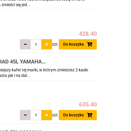
mieści się jed...
428.40
szt.
Do koszyka
HAD 45L YAMAHA
jszy kufer tej marki, w którym zmieścisz 2 kaski
ta jak i na dal...
635.40
szt.
Do koszyka