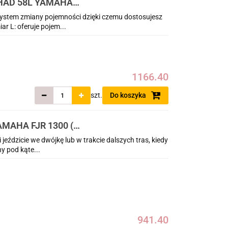
HAD 58L YAMAHA
stem zmiany pojemności dzięki czemu dostosujesz
r L: oferuje pojem...
1166.40
szt.
Do koszyka
MAHA FJR 1300 (
jeździcie we dwójkę lub w trakcie dalszych tras, kiedy
y pod kąte...
941.40