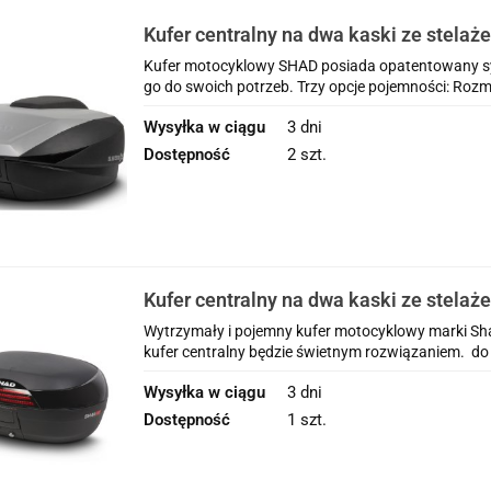
Kufer centralny na dwa kaski ze stelaże
montażową Shad 59l Yamaha FJR 1300 ( 
Kufer motocyklowy SHAD posiada opatentowany sy
go do swoich potrzeb. Trzy opcje pojemności: Rozmia
Wysyłka w ciągu
3 dni
Dostępność
2 szt.
Kufer centralny na dwa kaski ze stelaże
montażową Shad 46l Yamaha FJR 1300 ( 
Wytrzymały i pojemny kufer motocyklowy marki Shad
kufer centralny będzie świetnym rozwiązaniem. do 
Wysyłka w ciągu
3 dni
Dostępność
1 szt.