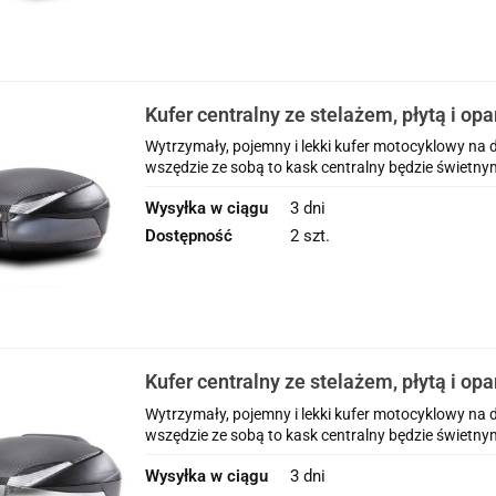
Kufer centralny ze stelażem, płytą i op
Shad 48l Yamaha FJR 1300 ( 01 - 05 )
Wytrzymały, pojemny i lekki kufer motocyklowy na d
wszędzie ze sobą to kask centralny będzie świetny
Wysyłka w ciągu
3 dni
Dostępność
2 szt.
Kufer centralny ze stelażem, płytą i op
Shad 48l Yamaha FJR 1300 ( 01 - 05 )
Wytrzymały, pojemny i lekki kufer motocyklowy na d
wszędzie ze sobą to kask centralny będzie świetny
Wysyłka w ciągu
3 dni