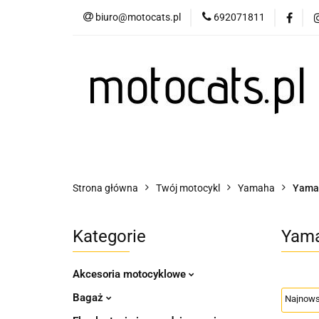
biuro@motocats.pl
692071811
Twój motocykl
Wydechy motocykl
Twój motocykl
Akcesoria motocyklowe
Strona główna
Twój motocykl
Yamaha
Yama
Kategorie
Yama
Akcesoria motocyklowe
Bagaż