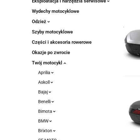
Eksploatacja i narzędzia serwisowe
Wydechy motocyklowe
Odzież
Szyby motocyklowe
Części i akcesoria rowerowe
Okazje po zwrocie
Twój motocykl
Aprilia
Askoll
Bajaj
Benelli
Bimota
BMW
Brixton