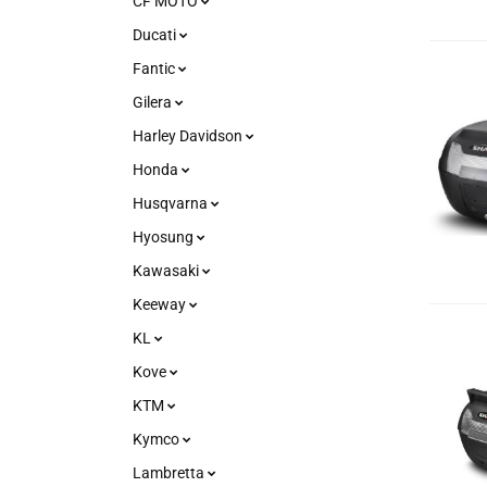
CF MOTO
Ducati
Fantic
Gilera
Harley Davidson
Honda
Husqvarna
Hyosung
Kawasaki
Keeway
KL
Kove
KTM
Kymco
Lambretta