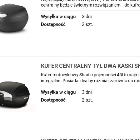
centralny będzie świetnym rozwiązaniem. do kufra z
Wysyłka w ciągu
3 dni
Dostępność
2 szt.
KUFER CENTRALNY TYŁ DWA KASKI S
FJR 1300 ( 01 - 05 )
Kufer motocyklowy Shad o pojemności 45l to najmnie
integralne. Posiada idealny rozmiar zarówno do mias
Wysyłka w ciągu
3 dni
Dostępność
2 szt.