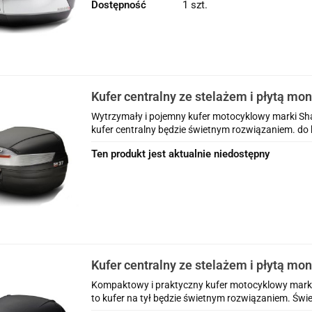
Dostępność
1 szt.
Kufer centralny ze stelażem i płytą mo
Yamaha FJR 1300 ( 01 - 05 )
Wytrzymały i pojemny kufer motocyklowy marki Shad
kufer centralny będzie świetnym rozwiązaniem. do k
Ten produkt jest aktualnie niedostępny
Kufer centralny ze stelażem i płytą mo
Yamaha FJR 1300 ( 01 - 05 )
Kompaktowy i praktyczny kufer motocyklowy marki 
to kufer na tył będzie świetnym rozwiązaniem. Świe