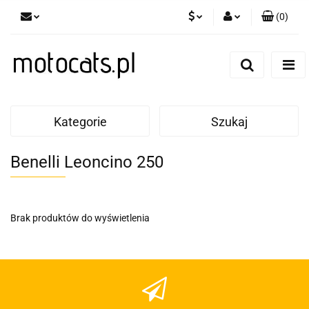
(
0
)
PLN
Zaloguj się
Zarejestruj się
GBP
Dodaj zgłoszenie
EUR
Kategorie
Szukaj
Benelli Leoncino 250
Brak produktów do wyświetlenia