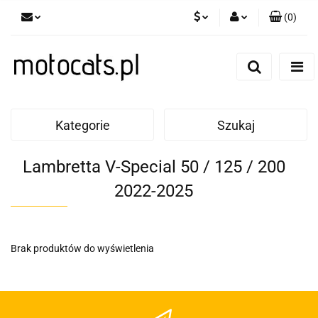
(
0
)
PLN
Zaloguj się
Zarejestruj się
GBP
Dodaj zgłoszenie
EUR
Kategorie
Szukaj
Lambretta V-Special 50 / 125 / 200
2022-2025
Brak produktów do wyświetlenia