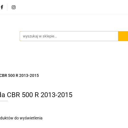
Akcesoria motocyklowe
Bagaż
Szyby motocyklowe
owe
Odzież termoaktywna
Blog
Bagaż
Szyby motocyklowe
Wydechy motocyklowe
CBR 500 R 2013-2015
a CBR 500 R 2013-2015
oduktów do wyświetlenia