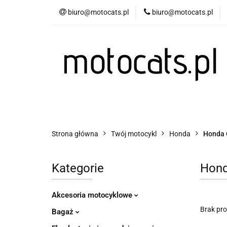
biuro@motocats.pl
biuro@motocats.pl
Twój motocykl
Wydechy motocykl
Twój motocykl
Akcesoria motocyklowe
Strona główna
Twój motocykl
Honda
Honda 
Kategorie
Hond
Akcesoria motocyklowe
Brak pr
Bagaż