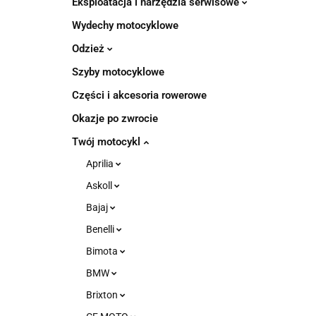
Eksploatacja i narzędzia serwisowe
Wydechy motocyklowe
Odzież
Szyby motocyklowe
Części i akcesoria rowerowe
Okazje po zwrocie
Twój motocykl
Aprilia
Askoll
Bajaj
Benelli
Bimota
BMW
Brixton