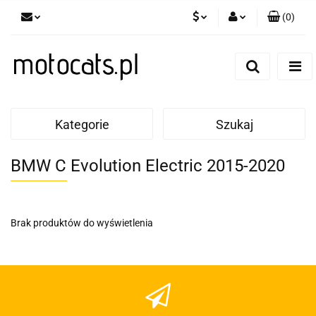
(
0
)
PLN
Zaloguj się
Zarejestruj się
GBP
Dodaj zgłoszenie
EUR
Kategorie
Szukaj
BMW C Evolution Electric 2015-2020
Brak produktów do wyświetlenia