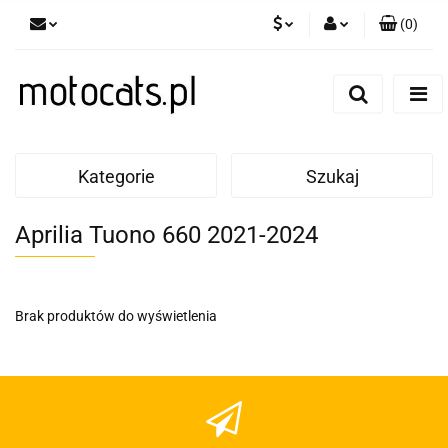
(
0
)
PLN
Zaloguj się
Zarejestruj się
GBP
Dodaj zgłoszenie
EUR
Kategorie
Szukaj
Aprilia Tuono 660 2021-2024
Brak produktów do wyświetlenia