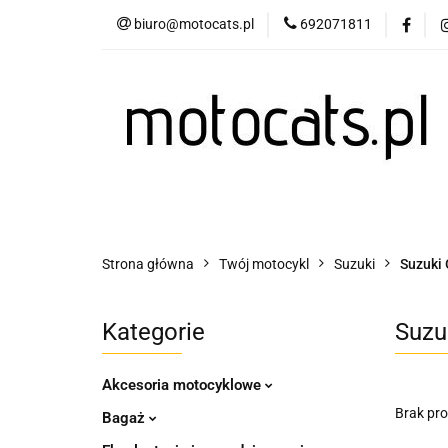
biuro@motocats.pl
692071811
Twój motocykl
Wydechy motocykl
Twój motocykl
Akcesoria motocyklowe
Strona główna
Twój motocykl
Suzuki
Suzuki
Kategorie
Suzu
Akcesoria motocyklowe
Brak pr
Bagaż