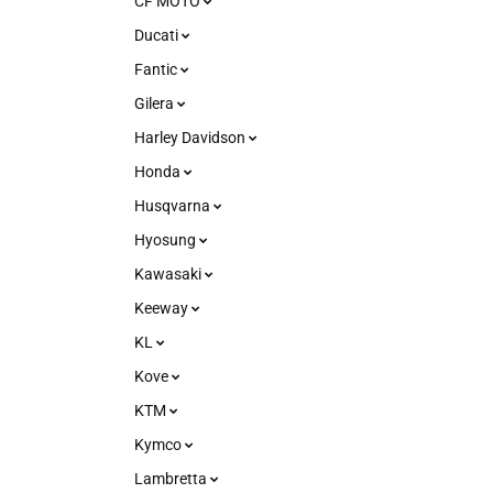
CF MOTO
Ducati
Fantic
Gilera
Harley Davidson
Honda
Husqvarna
Hyosung
Kawasaki
Keeway
KL
Kove
KTM
Kymco
Lambretta