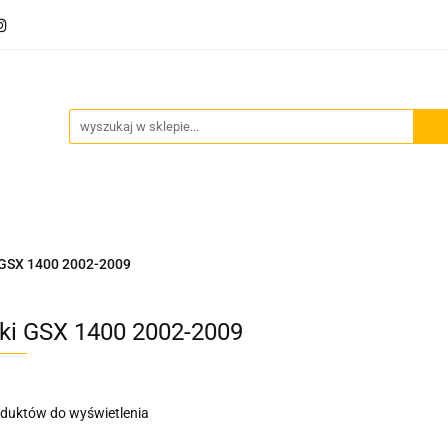
Akcesoria motocyklowe
Bagaż
Szyby motocyklowe
owe
Odzież termoaktywna
Blog
Bagaż
Szyby motocyklowe
Wydechy motocyklowe
 GSX 1400 2002-2009
ki GSX 1400 2002-2009
oduktów do wyświetlenia