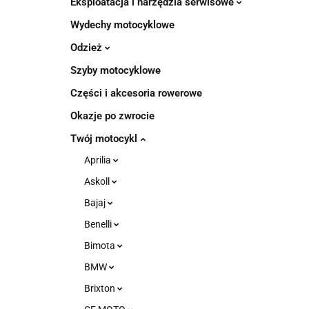
Eksploatacja i narzędzia serwisowe
Wydechy motocyklowe
Odzież
Szyby motocyklowe
Części i akcesoria rowerowe
Okazje po zwrocie
Twój motocykl
Aprilia
Askoll
Bajaj
Benelli
Bimota
BMW
Brixton