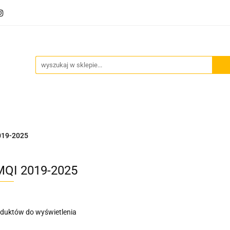
Akcesoria motocyklowe
Bagaż
Szyby motocyklowe
owe
Odzież termoaktywna
Blog
Bagaż
Szyby motocyklowe
Wydechy motocyklowe
019-2025
MQI 2019-2025
oduktów do wyświetlenia