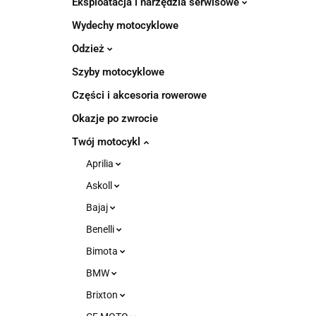
Eksploatacja i narzędzia serwisowe
Wydechy motocyklowe
Odzież
Szyby motocyklowe
Części i akcesoria rowerowe
Okazje po zwrocie
Twój motocykl
Aprilia
Askoll
Bajaj
Benelli
Bimota
BMW
Brixton