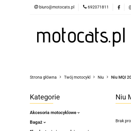
biuro@motocats.pl
692071811
Twój motocykl
Wydechy motocykl
Twój motocykl
Akcesoria motocyklowe
Strona główna
Twój motocykl
Niu
Niu MQI 2
Kategorie
Niu 
Akcesoria motocyklowe
Brak pr
Bagaż