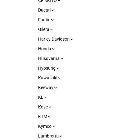
CF MOTO
Ducati
Fantic
Gilera
Harley Davidson
Honda
Husqvarna
Hyosung
Kawasaki
Keeway
KL
Kove
KTM
Kymco
Lambretta