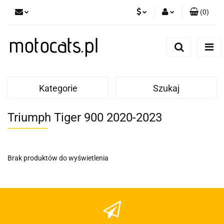
(
0
)
PLN
Zaloguj się
Zarejestruj się
GBP
Dodaj zgłoszenie
EUR
Kategorie
Szukaj
Triumph Tiger 900 2020-2023
Brak produktów do wyświetlenia