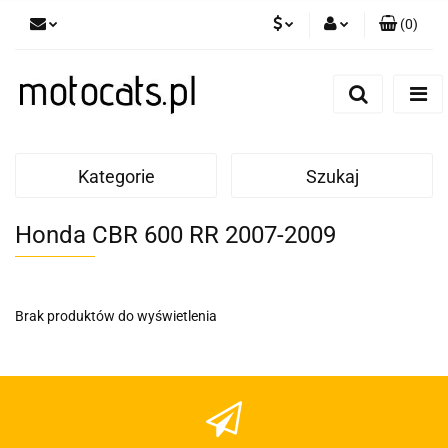
(
0
)
PLN
Zaloguj się
Zarejestruj się
GBP
Dodaj zgłoszenie
EUR
Kategorie
Szukaj
Honda CBR 600 RR 2007-2009
Brak produktów do wyświetlenia