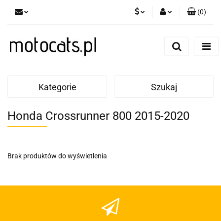
(
0
)
PLN
Zaloguj się
Zarejestruj się
GBP
Dodaj zgłoszenie
EUR
Kategorie
Szukaj
Honda Crossrunner 800 2015-2020
Brak produktów do wyświetlenia