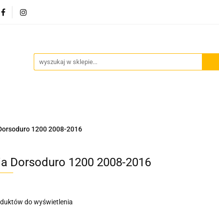
Akcesoria motocyklowe
Bagaż
Szyby motocyklowe
owe
Odzież termoaktywna
Blog
Bagaż
Szyby motocyklowe
Wydechy motocyklowe
 Dorsoduro 1200 2008-2016
lia Dorsoduro 1200 2008-2016
oduktów do wyświetlenia