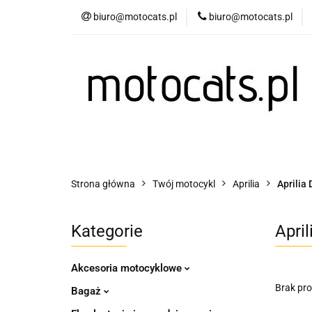
biuro@motocats.pl
biuro@motocats.pl
Twój motocykl
Wydechy motocykl
Twój motocykl
Akcesoria motocyklowe
Strona główna
Twój motocykl
Aprilia
Aprilia
Kategorie
Apri
Akcesoria motocyklowe
Brak pr
Bagaż