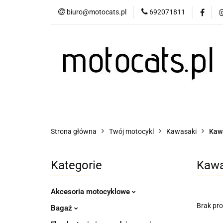
biuro@motocats.pl
692071811
Twój motocykl
Wydechy motocykl
Twój motocykl
Akcesoria motocyklowe
Strona główna
Twój motocykl
Kawasaki
Kaw
Kategorie
Kawa
Akcesoria motocyklowe
Brak pr
Bagaż