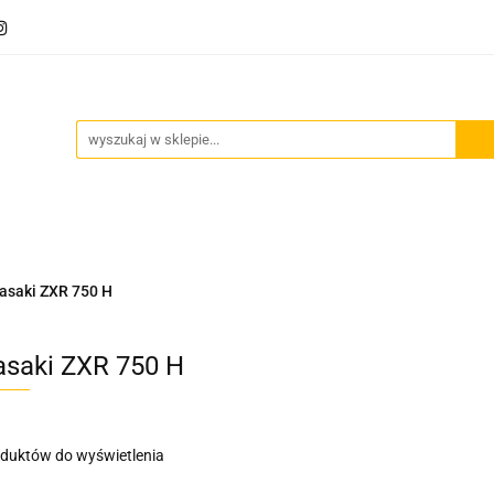
Akcesoria motocyklowe
Bagaż
Szyby motocyklowe
owe
Odzież termoaktywna
Blog
Bagaż
Szyby motocyklowe
Wydechy motocyklowe
asaki ZXR 750 H
saki ZXR 750 H
oduktów do wyświetlenia