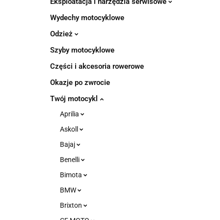
Eksploatacja i narzędzia serwisowe
Wydechy motocyklowe
Odzież
Szyby motocyklowe
Części i akcesoria rowerowe
Okazje po zwrocie
Twój motocykl
Aprilia
Askoll
Bajaj
Benelli
Bimota
BMW
Brixton