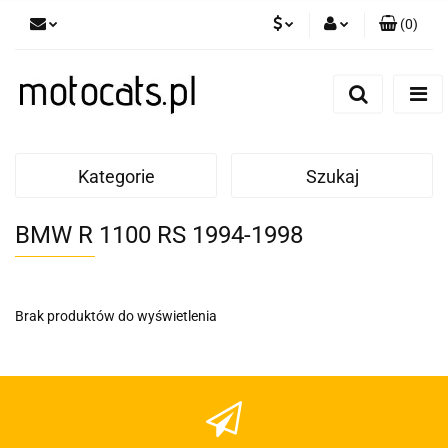
(
0
)
PLN
Zaloguj się
Zarejestruj się
GBP
Dodaj zgłoszenie
EUR
Kategorie
Szukaj
BMW R 1100 RS 1994-1998
Brak produktów do wyświetlenia