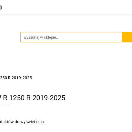
Akcesoria motocyklowe
Bagaż
Szyby motocyklowe
owe
Odzież termoaktywna
Blog
Bagaż
Szyby motocyklowe
Wydechy motocyklowe
250 R 2019-2025
R 1250 R 2019-2025
oduktów do wyświetlenia