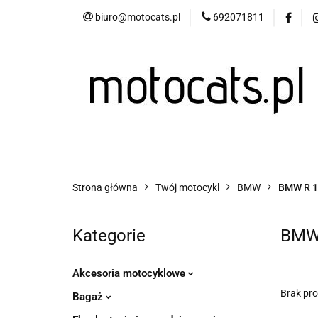
biuro@motocats.pl
692071811
Twój motocykl
Wydechy motocykl
Twój motocykl
Akcesoria motocyklowe
Strona główna
Twój motocykl
BMW
BMW R 1
Kategorie
BMW 
Akcesoria motocyklowe
Brak pr
Bagaż