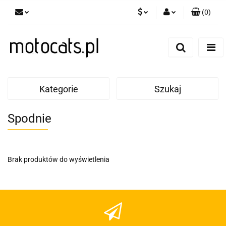
(
0
)
PLN
Zaloguj się
Zarejestruj się
GBP
Dodaj zgłoszenie
EUR
Kategorie
Szukaj
Spodnie
Brak produktów do wyświetlenia