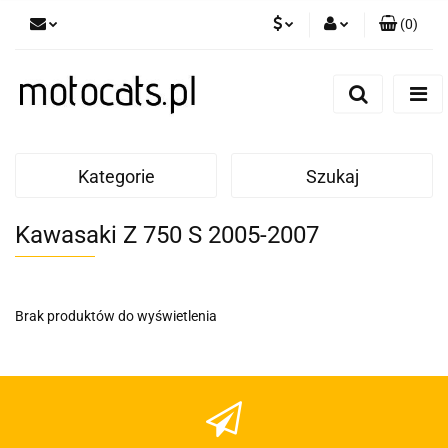
(
0
)
PLN
Zaloguj się
Zarejestruj się
GBP
Dodaj zgłoszenie
EUR
Kategorie
Szukaj
Kawasaki Z 750 S 2005-2007
Brak produktów do wyświetlenia