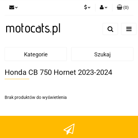
(
0
)
PLN
Zaloguj się
Zarejestruj się
GBP
Dodaj zgłoszenie
EUR
Kategorie
Szukaj
Honda CB 750 Hornet 2023-2024
Brak produktów do wyświetlenia