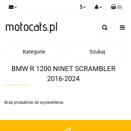
(
0
)
PLN
Zaloguj się
Zarejestruj się
GBP
Dodaj zgłoszenie
EUR
Kategorie
Szukaj
BMW R 1200 NINET SCRAMBLER
2016-2024
Brak produktów do wyświetlenia