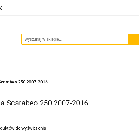
Akcesoria motocyklowe
Bagaż
Szyby motocyklowe
owe
Odzież termoaktywna
Blog
Bagaż
Szyby motocyklowe
Wydechy motocyklowe
 Scarabeo 250 2007-2016
lia Scarabeo 250 2007-2016
oduktów do wyświetlenia