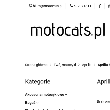
biuro@motocats.pl
692071811
Twój motocykl
Wydechy motocykl
Twój motocykl
Akcesoria motocyklowe
Strona główna
Twój motocykl
Aprilia
Aprilia
Kategorie
Apri
Akcesoria motocyklowe
Brak pr
Bagaż