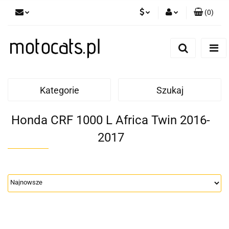
(
0
)
PLN
Zaloguj się
Zarejestruj się
GBP
Dodaj zgłoszenie
EUR
Kategorie
Szukaj
Honda CRF 1000 L Africa Twin 2016-
2017