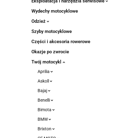
Eksploatacja i narzędzia serwisowe
Wydechy motocyklowe
Odzież
Szyby motocyklowe
Części i akcesoria rowerowe
Okazje po zwrocie
Twój motocykl
Aprilia
Askoll
Bajaj
Benelli
Bimota
BMW
Brixton