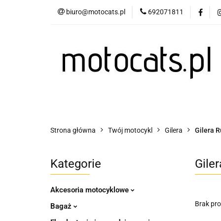
biuro@motocats.pl
692071811
Twój motocykl
Wydechy motocykl
Twój motocykl
Akcesoria motocyklowe
Strona główna
Twój motocykl
Gilera
Gilera 
Kategorie
Gile
Akcesoria motocyklowe
Brak pr
Bagaż