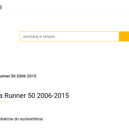
Akcesoria motocyklowe
Bagaż
Szyby motocyklowe
owe
Odzież termoaktywna
Blog
Bagaż
Szyby motocyklowe
Wydechy motocyklowe
Runner 50 2006-2015
ra Runner 50 2006-2015
oduktów do wyświetlenia