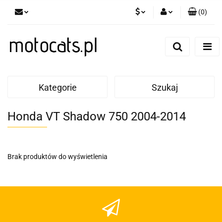
(
0
)
PLN
Zaloguj się
Zarejestruj się
GBP
Dodaj zgłoszenie
EUR
Kategorie
Szukaj
Honda VT Shadow 750 2004-2014
Brak produktów do wyświetlenia