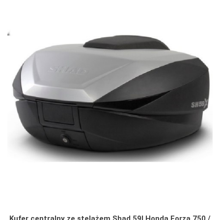
Kufer centralny ze stelażem Shad 59l Honda Forza 750 /