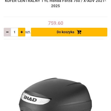
KUFER CENTRALNY TYŁ Honda Forza 750 / X-ADV 2021-
2025
759.60
szt.
Do koszyka