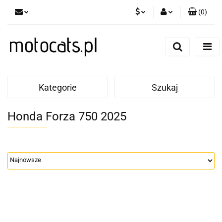
(
0
)
PLN
Zaloguj się
Zarejestruj się
GBP
Dodaj zgłoszenie
EUR
Kategorie
Szukaj
Honda Forza 750 2025