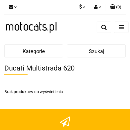
(
0
)
PLN
Zaloguj się
Zarejestruj się
GBP
Dodaj zgłoszenie
EUR
Kategorie
Szukaj
Ducati Multistrada 620
Brak produktów do wyświetlenia