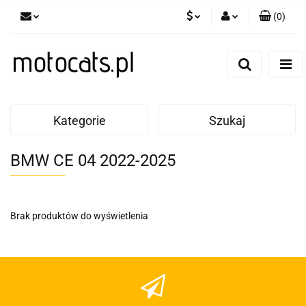
(
0
)
PLN
Zaloguj się
Zarejestruj się
GBP
Dodaj zgłoszenie
EUR
Kategorie
Szukaj
BMW CE 04 2022-2025
Brak produktów do wyświetlenia