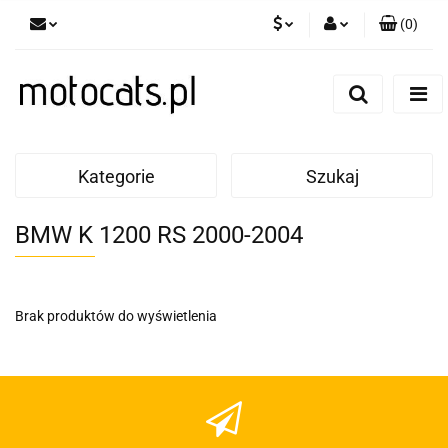
(
0
)
PLN
Zaloguj się
Zarejestruj się
GBP
Dodaj zgłoszenie
EUR
Kategorie
Szukaj
BMW K 1200 RS 2000-2004
Brak produktów do wyświetlenia