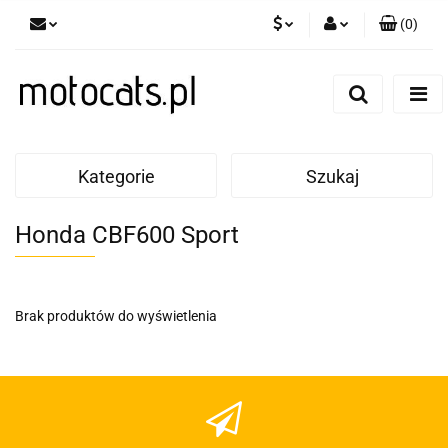
(
0
)
PLN
Zaloguj się
Zarejestruj się
GBP
Dodaj zgłoszenie
EUR
Kategorie
Szukaj
Honda CBF600 Sport
Brak produktów do wyświetlenia