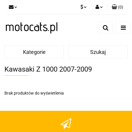
(
0
)
PLN
Zaloguj się
Zarejestruj się
GBP
Dodaj zgłoszenie
EUR
Kategorie
Szukaj
Kawasaki Z 1000 2007-2009
Brak produktów do wyświetlenia