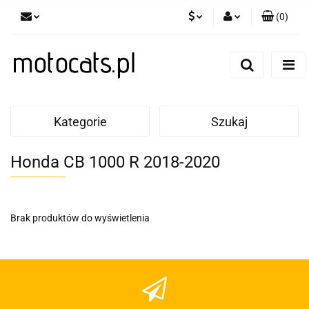
(
0
)
PLN
Zaloguj się
Zarejestruj się
GBP
Dodaj zgłoszenie
EUR
Kategorie
Szukaj
Honda CB 1000 R 2018-2020
Brak produktów do wyświetlenia