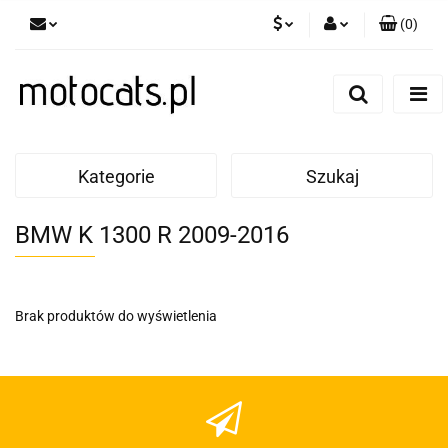
(
0
)
PLN
Zaloguj się
Zarejestruj się
GBP
Dodaj zgłoszenie
EUR
Kategorie
Szukaj
BMW K 1300 R 2009-2016
Brak produktów do wyświetlenia