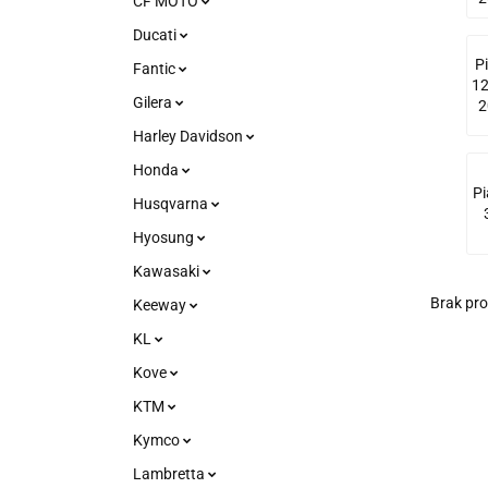
CF MOTO
Ducati
P
Fantic
12
Gilera
2
Harley Davidson
Honda
P
Husqvarna
Hyosung
Kawasaki
Brak pr
Keeway
KL
Kove
KTM
Kymco
Lambretta