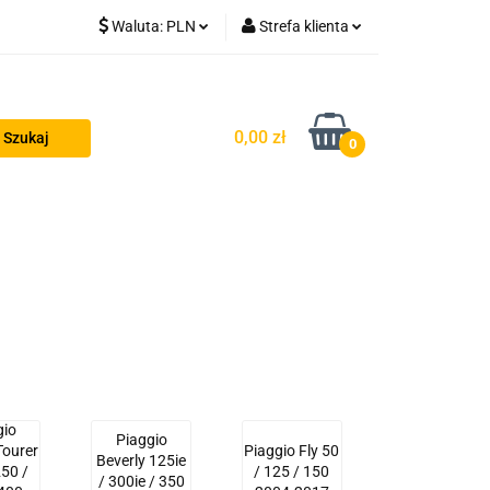
Waluta:
PLN
Strefa klienta
PLN
Zaloguj się
GBP
Zarejestruj się
0,00 zł
0
EUR
Dodaj zgłoszenie
Odzież termoaktywna
Blog
gio
Piaggio
Tourer
Piaggio Fly 50
Beverly 125ie
250 /
/ 125 / 150
/ 300ie / 350