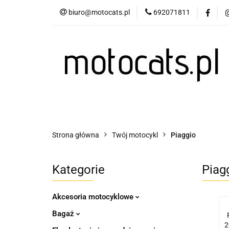
biuro@motocats.pl
692071811
Twój motocykl
Wydechy motocykl
Twój motocykl
Akcesoria motocyklowe
Strona główna
Twój motocykl
Piaggio
Kategorie
Piag
Akcesoria motocyklowe
Bagaż
2