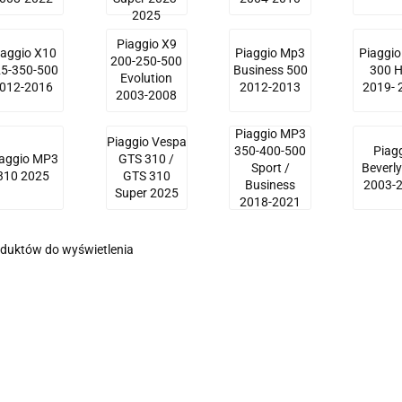
2025
Piaggio X9
iaggio X10
Piaggio Mp3
Piaggi
200-250-500
5-350-500
Business 500
300 
Evolution
012-2016
2012-2013
2019- 
2003-2008
Piaggio MP3
Piaggio Vespa
350-400-500
Piag
iaggio MP3
GTS 310 /
Sport /
Beverl
310 2025
GTS 310
Business
2003-
Super 2025
2018-2021
oduktów do wyświetlenia