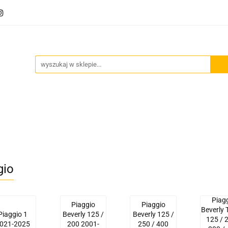
Akcesoria motocyklowe
Bagaż
Szyby motocyklowe
owe
Odzież termoaktywna
Blog
Bagaż
Szyby motocyklowe
Wydechy motocyklowe
gio
Piag
Piaggio
Piaggio
Beverly 
Piaggio 1
Beverly 125 /
Beverly 125 /
125 / 
021-2025
200 2001-
250 / 400