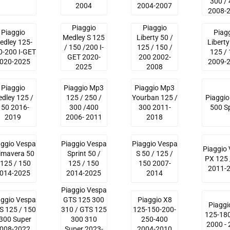
300 /
2004
2004-2007
2008-
Piaggio
Piaggio
Piaggio
Piag
Medley S 125
Liberty 50 /
edley 125-
Liberty
/ 150 /200 I-
125 / 150 /
0-200 I-GET
125 /
GET 2020-
200 2002-
020-2025
2009-
2025
2008
Piaggio
Piaggio Mp3
Piaggio Mp3
dley 125 /
125 / 250 /
Yourban 125 /
Piaggi
150 2016-
300 /400
300 2011-
500 S
2019
2006- 2011
2018
aggio Vespa
Piaggio Vespa
Piaggio Vespa
Piaggio
imavera 50
Sprint 50 /
S 50 / 125 /
PX 125 
 125 / 150
125 / 150
150 2007-
2011-
014-2025
2014-2025
2014
Piaggio Vespa
aggio Vespa
GTS 125 300
Piaggio X8
Piaggi
S 125 / 150
310 / GTS 125
125-150-200-
125-18
 300 Super
300 310
250-400
2000 -
008-2022
Super 2023-
2004-2010