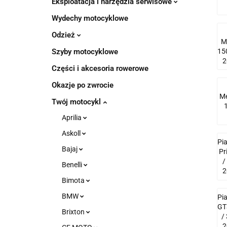
Eksploatacja i narzędzia serwisowe
Wydechy motocyklowe
Odzież
M
15
Szyby motocyklowe
2
Części i akcesoria rowerowe
Okazje po zwrocie
Me
Twój motocykl
Aprilia
Askoll
Pi
Bajaj
Pr
/
Benelli
2
Bimota
BMW
Pi
GT
Brixton
/
2