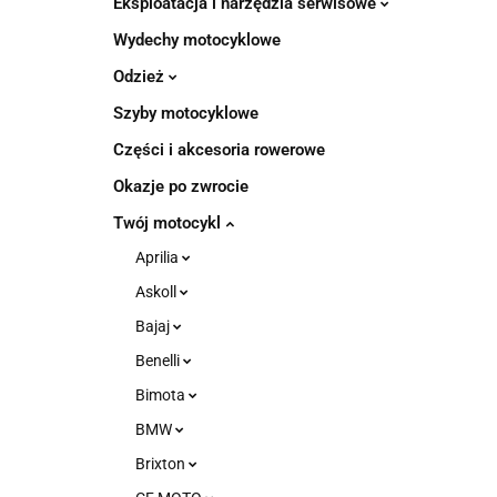
Eksploatacja i narzędzia serwisowe
Wydechy motocyklowe
Odzież
Szyby motocyklowe
Części i akcesoria rowerowe
Okazje po zwrocie
Twój motocykl
Aprilia
Askoll
Bajaj
Benelli
Bimota
BMW
Brixton