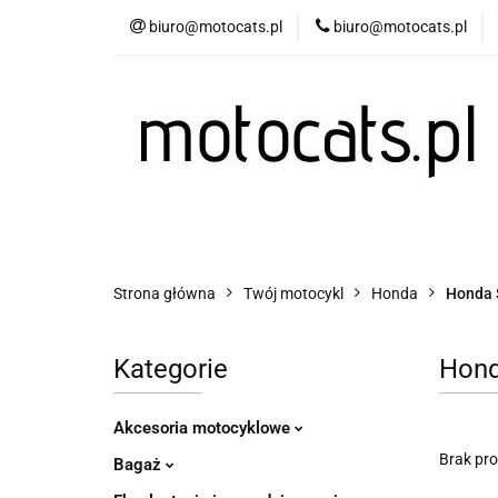
biuro@motocats.pl
biuro@motocats.pl
Twój motocykl
Wydechy motocykl
Twój motocykl
Akcesoria motocyklowe
Strona główna
Twój motocykl
Honda
Honda 
Kategorie
Hond
Akcesoria motocyklowe
Brak pr
Bagaż