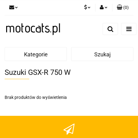
(
0
)
PLN
Zaloguj się
Zarejestruj się
GBP
Dodaj zgłoszenie
EUR
Kategorie
Szukaj
Suzuki GSX-R 750 W
Brak produktów do wyświetlenia