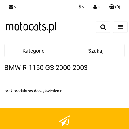
(
0
)
PLN
Zaloguj się
Zarejestruj się
GBP
Dodaj zgłoszenie
EUR
Kategorie
Szukaj
BMW R 1150 GS 2000-2003
Brak produktów do wyświetlenia