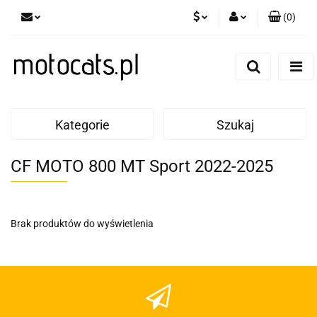
(
0
)
PLN
Zaloguj się
Zarejestruj się
GBP
Dodaj zgłoszenie
EUR
Kategorie
Szukaj
CF MOTO 800 MT Sport 2022-2025
Brak produktów do wyświetlenia