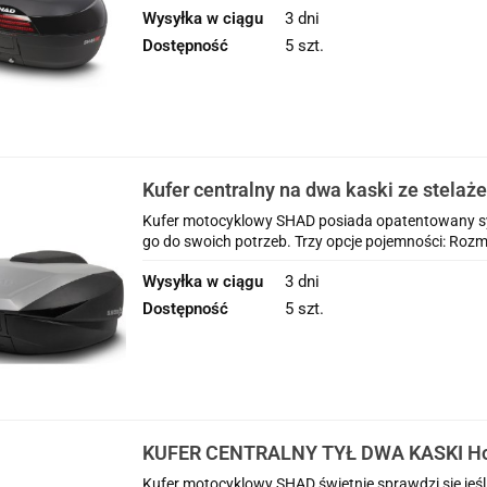
Wysyłka w ciągu
3 dni
Dostępność
5 szt.
Kufer centralny na dwa kaski ze stelaże
montażową Shad 59l Honda CRF1100L A
Kufer motocyklowy SHAD posiada opatentowany sy
Adventure Sports 2020-2025
go do swoich potrzeb. Trzy opcje pojemności: Rozmia
Wysyłka w ciągu
3 dni
Dostępność
5 szt.
KUFER CENTRALNY TYŁ DWA KASKI H
Africa Twin Adventure Sports 2020-202
Kufer motocyklowy SHAD świetnie sprawdzi się jeśli 