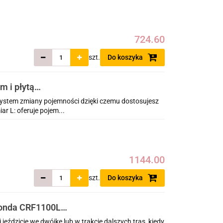
724.60
szt.
Do koszyka
m i płytą
frica Twin
stem zmiany pojemności dzięki czemu dostosujesz
r L: oferuje pojem...
1144.00
szt.
Do koszyka
onda CRF1100L
5
jeździcie we dwójkę lub w trakcie dalszych tras, kiedy