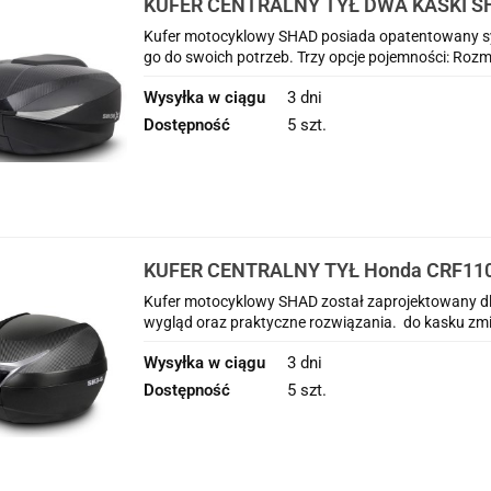
KUFER CENTRALNY TYŁ DWA KASKI S
CRF1100L Africa Twin Adventure Sport
Kufer motocyklowy SHAD posiada opatentowany sy
go do swoich potrzeb. Trzy opcje pojemności: Rozmia
Wysyłka w ciągu
3 dni
Dostępność
5 szt.
KUFER CENTRALNY TYŁ Honda CRF1100
Adventure Sports 2020-2025
Kufer motocyklowy SHAD został zaprojektowany dla 
wygląd oraz praktyczne rozwiązania. do kasku zmieś
Wysyłka w ciągu
3 dni
Dostępność
5 szt.