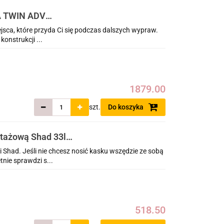
CA TWIN ADV
ejsca, które przyda Ci się podczas dalszych wypraw.
onstrukcji ...
1879.00
szt.
Do koszyka
ntażową Shad 33l
e Sports 2020-2025
Shad. Jeśli nie chcesz nosić kasku wszędzie ze sobą
tnie sprawdzi s...
518.50