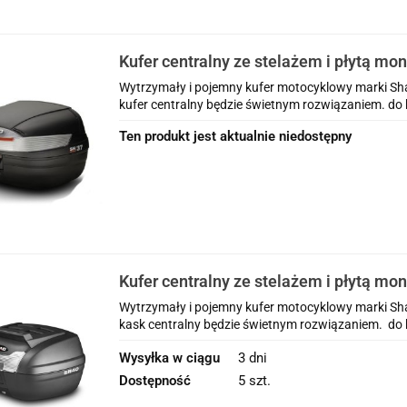
Kufer centralny ze stelażem i płytą mo
Honda CRF1100L Africa Twin Adventur
Wytrzymały i pojemny kufer motocyklowy marki Shad
kufer centralny będzie świetnym rozwiązaniem. do k
Ten produkt jest aktualnie niedostępny
Kufer centralny ze stelażem i płytą mo
Honda CRF1100L Africa Twin Adventur
Wytrzymały i pojemny kufer motocyklowy marki Shad
kask centralny będzie świetnym rozwiązaniem. do k
Wysyłka w ciągu
3 dni
Dostępność
5 szt.