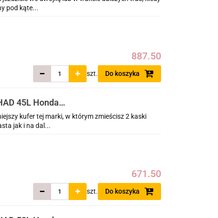
y pod kąte...
887.50
szt.
Do koszyka
HAD 45L Honda
s 2020-2025
jszy kufer tej marki, w którym zmieścisz 2 kaski
ta jak i na dal...
671.50
szt.
Do koszyka