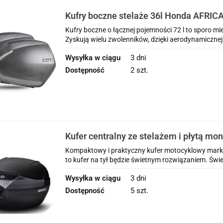
Kufry boczne stelaże 36l Honda AFRI
SPORTS CRF1100L 2020-2025
Kufry boczne o łącznej pojemności 72 l to sporo mi
Zyskują wielu zwolenników, dzięki aerodynamicznej k
Wysyłka w ciągu
3 dni
Dostępność
2 szt.
Kufer centralny ze stelażem i płytą mo
Honda CRF1100L Africa Twin Adventur
Kompaktowy i praktyczny kufer motocyklowy marki 
to kufer na tył będzie świetnym rozwiązaniem. Świe
Wysyłka w ciągu
3 dni
Dostępność
5 szt.