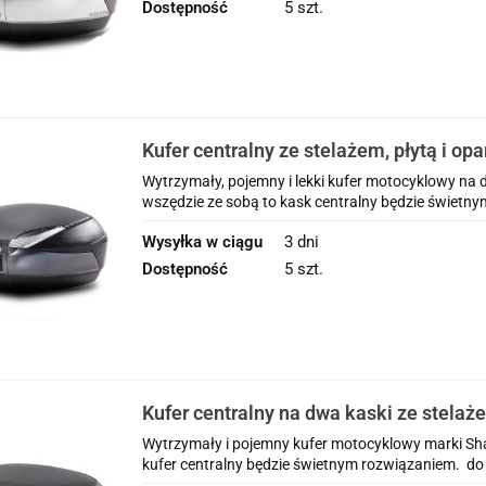
Dostępność
5 szt.
Kufer centralny ze stelażem, płytą i op
Shad 48l Honda CRF1100L Africa Twin 
Wytrzymały, pojemny i lekki kufer motocyklowy na d
2020-2025
wszędzie ze sobą to kask centralny będzie świetny
Wysyłka w ciągu
3 dni
Dostępność
5 szt.
Kufer centralny na dwa kaski ze stelaże
montażową Shad 46l Honda CRF1100L A
Wytrzymały i pojemny kufer motocyklowy marki Shad
Adventure Sports 2020-2025
kufer centralny będzie świetnym rozwiązaniem. do 