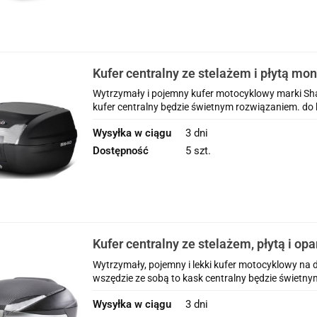
Kufer centralny ze stelażem i płytą mo
Honda CRF1100L Africa Twin Adventur
Wytrzymały i pojemny kufer motocyklowy marki Shad
kufer centralny będzie świetnym rozwiązaniem. do k
Wysyłka w ciągu
3 dni
Dostępność
5 szt.
Kufer centralny ze stelażem, płytą i op
Shad 48l Honda CRF1100L Africa Twin 
Wytrzymały, pojemny i lekki kufer motocyklowy na d
2020-2025
wszędzie ze sobą to kask centralny będzie świetny
Wysyłka w ciągu
3 dni