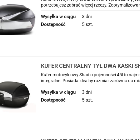
potrzebujesz zabrać więcej rzeczy. Zoptymalizowan
Wysyłka w ciągu
3 dni
Dostępność
5 szt.
KUFER CENTRALNY TYŁ DWA KASKI S
CRF1100L Africa Twin Adventure Sport
Kufer motocyklowy Shad o pojemności 45l to najmnie
integralne. Posiada idealny rozmiar zarówno do mias
Wysyłka w ciągu
3 dni
Dostępność
5 szt.