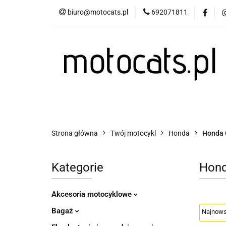
biuro@motocats.pl
692071811
Twój motocykl
Wydechy motocykl
Twój motocykl
Akcesoria motocyklowe
Strona główna
Twój motocykl
Honda
Honda C
Kategorie
Hond
Akcesoria motocyklowe
Bagaż