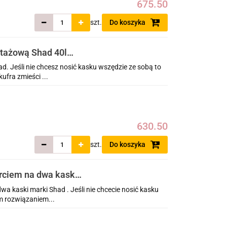
675.50
szt.
Do koszyka
ntażową Shad 40l
e Sports 2020-2025
. Jeśli nie chcesz nosić kasku wszędzie ze sobą to
ufra zmieści ...
630.50
szt.
Do koszyka
arciem na dwa kaski
Adventure Sports
wa kaski marki Shad . Jeśli nie chcecie nosić kasku
m rozwiązaniem...