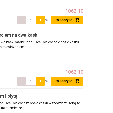
1062.10
szt.
Do koszyka
arciem na dwa kaski
Adventure Sports
wa kaski marki Shad . Jeśli nie chcecie nosić kasku
m rozwiązaniem...
1062.10
szt.
Do koszyka
m i płytą
frica Twin
. Jeśli nie chcesz nosić kasku wszędzie ze sobą to
kufra zmieszc...