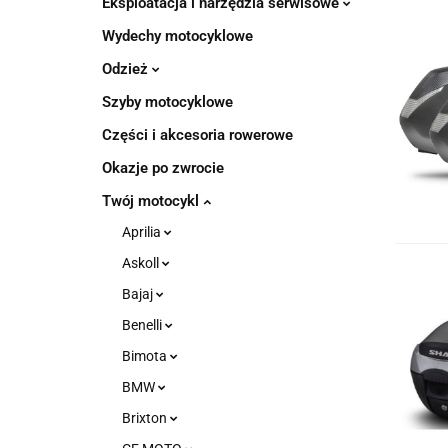
Eksploatacja i narzędzia serwisowe
Wydechy motocyklowe
Odzież
Szyby motocyklowe
Części i akcesoria rowerowe
Okazje po zwrocie
Twój motocykl
Aprilia
Askoll
Bajaj
Benelli
Bimota
BMW
Brixton