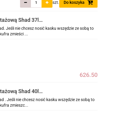
szt.
Do koszyka
ntażową Shad 37l
e Sports 2020-2025
. Jeśli nie chcesz nosić kasku wszędzie ze sobą to
ufra zmieści ...
626.50
ntażową Shad 40l
e Sports 2020-2025
 . Jeśli nie chcesz nosić kasku wszędzie ze sobą to
ufra zmieszc...