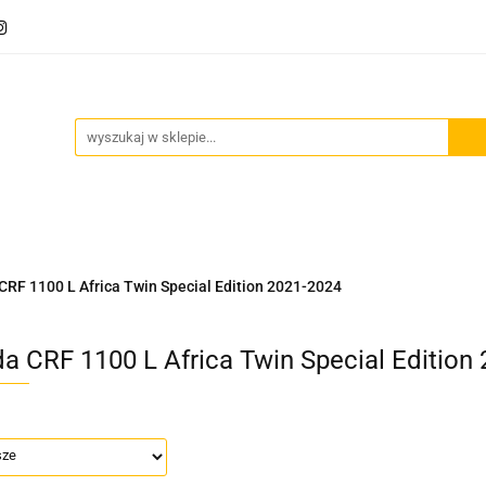
Akcesoria motocyklowe
Bagaż
Szyby motocyklowe
owe
Odzież termoaktywna
Blog
Bagaż
Szyby motocyklowe
Wydechy motocyklowe
RF 1100 L Africa Twin Special Edition 2021-2024
a CRF 1100 L Africa Twin Special Edition