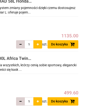
HAD 58L Honda
s 2020-2025
stem zmiany pojemności dzięki czemu dostosujesz
r L: oferuje pojem...
1135.00
szt.
Do koszyka
L Africa Twin
wszystkich, którzy cenią sobie sportowy, elegancki
ci się kask ...
499.60
szt.
Do koszyka