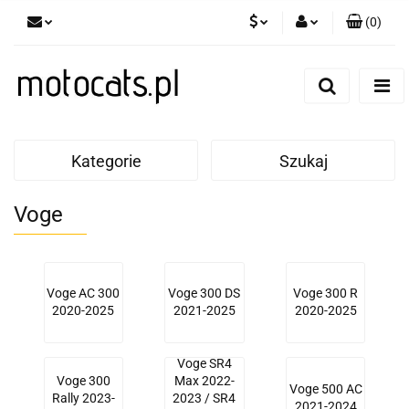
(
0
)
PLN
Zaloguj się
Zarejestruj się
GBP
Dodaj zgłoszenie
EUR
Kategorie
Szukaj
Voge
Voge AC 300
Voge 300 DS
Voge 300 R
2020-2025
2021-2025
2020-2025
Voge SR4
Voge 300
Max 2022-
Voge 500 AC
Rally 2023-
2023 / SR4
2021-2024