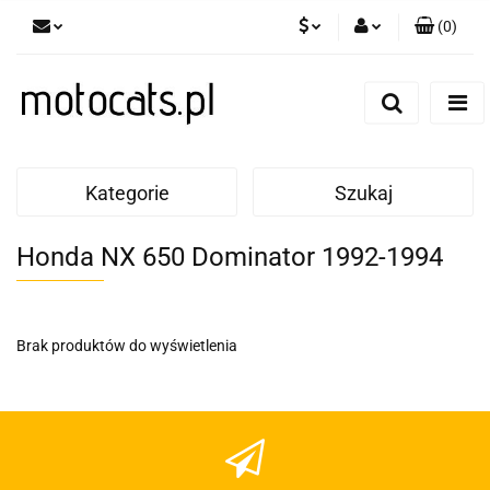
(
0
)
PLN
Zaloguj się
Zarejestruj się
GBP
Dodaj zgłoszenie
EUR
Kategorie
Szukaj
Honda NX 650 Dominator 1992-1994
Brak produktów do wyświetlenia