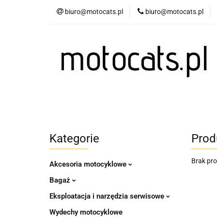
biuro@motocats.pl
biuro@motocats.pl
Twój motocykl
Wydechy motocykl
Twój motocykl
Akcesoria motocyklowe
Kategorie
Prod
Brak pr
Akcesoria motocyklowe
Bagaż
Eksploatacja i narzędzia serwisowe
Wydechy motocyklowe