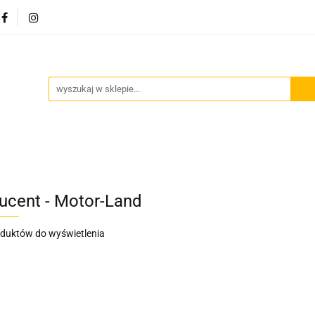
Akcesoria motocyklowe
Bagaż
Szyby motocyklowe
owe
Odzież termoaktywna
Blog
Bagaż
Szyby motocyklowe
Wydechy motocyklowe
ucent - Motor-Land
oduktów do wyświetlenia