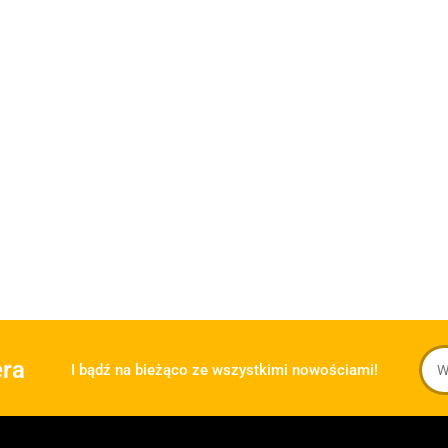
era
I bądź na bieżąco ze wszystkimi nowościami!