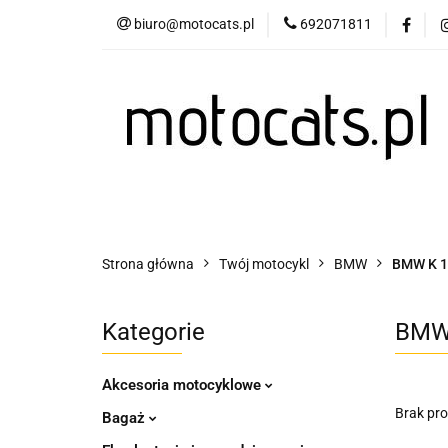
biuro@motocats.pl
692071811
Twój motocykl
Wydechy motocykl
Twój motocykl
Akcesoria motocyklowe
Strona główna
Twój motocykl
BMW
BMW K 1
Kategorie
BMW 
Akcesoria motocyklowe
Brak pr
Bagaż