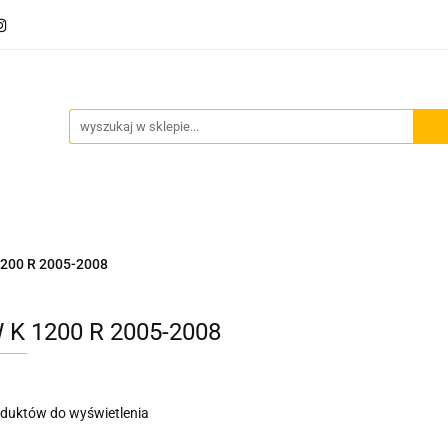
Akcesoria motocyklowe
Bagaż
Szyby motocyklowe
owe
Odzież termoaktywna
Blog
Bagaż
Szyby motocyklowe
Wydechy motocyklowe
200 R 2005-2008
K 1200 R 2005-2008
oduktów do wyświetlenia