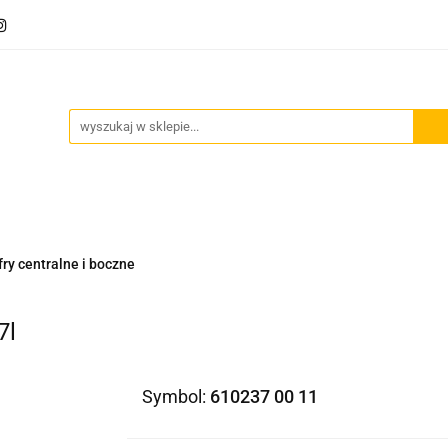
Akcesoria motocyklowe
Bagaż
Szyby motocyklowe
owe
Odzież termoaktywna
Blog
Bagaż
Szyby motocyklowe
Wydechy motocyklowe
fry centralne i boczne
7l
Symbol:
610237 00 11