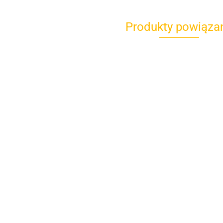
Produkty powiąza
KUFER
KUFER
KUFER
CENTRALNY
CENTRALNY
CENTRALNY
STELAŻ TRAX
2519.00
STELAŻ TRA
STELAŻ TRAX
ADV SUZUKI V
2519.00
2564.00
ADV SUZUKI 
ADV BMW R 1300
STROM 650 /
STROM 650 
GS (23-) BMW
1000 / 1050
1000 / 1050
TOP CASE
BLACK
HOLDER