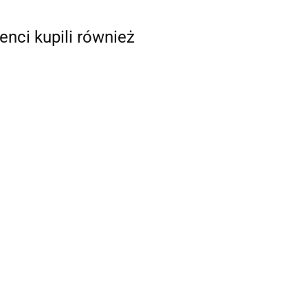
ienci kupili również
KUFER
R
KUFER
CENTRALNY
TRALNY
CENTRALNY
STELAŻ TRAX
AŻ TRAX
2429.00
STELAŻ TRAX
00
ADV SW-
SW-
2519.00
ADV SW-MOTECH
MOTECH
ECH
HONDA CL500
CFMOTO 450MT
OTO 450MT
2022-2025
2023-2025
 BLACK
CZARNY