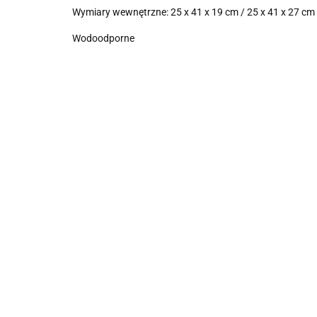
Wymiary wewnętrzne:
25 x 41 x 19 cm / 25 x 41 x 27 cm
Wodoodporne