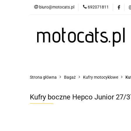
biuro@motocats.pl
692071811
Twój motocykl
Wydechy motocykl
Twój motocykl
Akcesoria motocyklowe
Strona główna
Bagaż
Kufry motocyklowe
Ku
Kufry boczne Hepco Junior 27/3