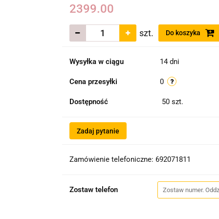
2399.00
szt.
Do koszyka
Wysyłka w ciągu
14 dni
Cena przesyłki
0
Dostępność
50
szt.
Zadaj pytanie
Zamówienie telefoniczne: 692071811
Zostaw telefon