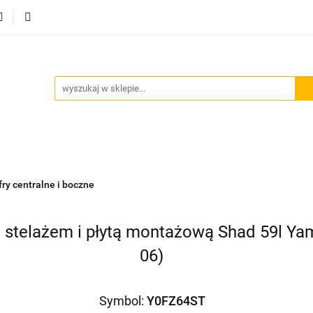
Akcesoria motocyklowe
Bagaż
Szyby motocyklowe
owe
Odzież termoaktywna
Blog
Bagaż
Szyby motocyklowe
Wydechy motocyklowe
fry centralne i boczne
e stelażem i płytą montażową Shad 59l Ya
06)
Symbol:
Y0FZ64ST