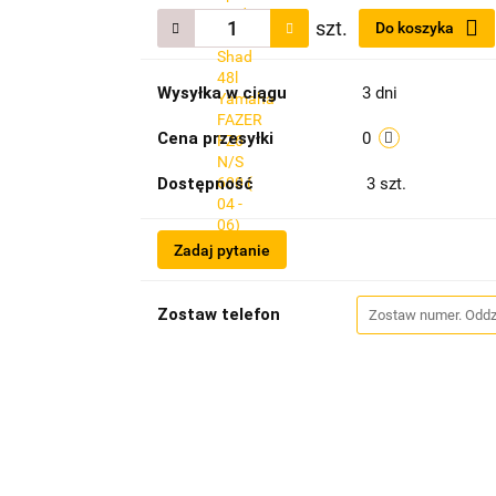
szt.
Do koszyka
Wysyłka w ciągu
3 dni
Cena przesyłki
0
Dostępność
3
szt.
Zadaj pytanie
Zostaw telefon