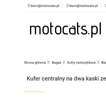
biuro@motocats.pl
biuro@motocats.pl
Twój motocykl
Wydechy motocykl
Twój motocykl
Akcesoria motocyklowe
Strona główna
Bagaż
Kufry motocyklowe
Ku
Kufer centralny na dwa kaski z