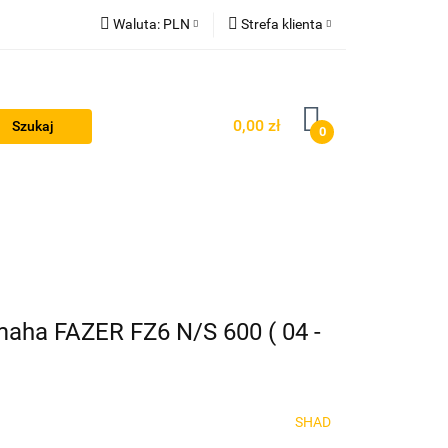
Waluta:
PLN
Strefa klienta
PLN
Zaloguj się
GBP
Zarejestruj się
0,00 zł
0
EUR
Dodaj zgłoszenie
Odzież termoaktywna
Blog
maha FAZER FZ6 N/S 600 ( 04 -
SHAD