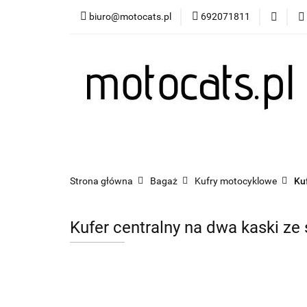
biuro@motocats.pl
692071811
Twój motocykl
Wydechy motocykl
Twój motocykl
Akcesoria motocyklowe
Strona główna
Bagaż
Kufry motocyklowe
Ku
Kufer centralny na dwa kaski ze 