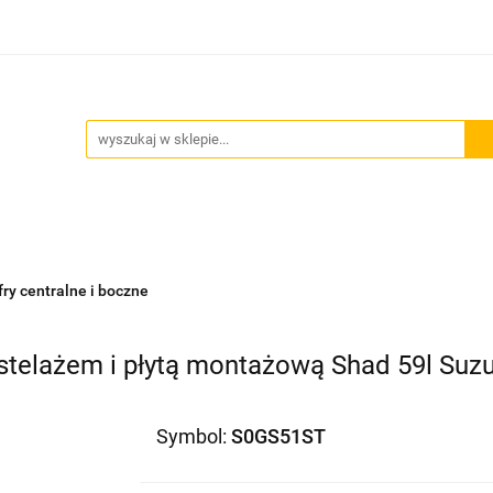
Akcesoria motocyklowe
Bagaż
Szyby motocyklowe
owe
Odzież termoaktywna
Blog
Bagaż
Szyby motocyklowe
Wydechy motocyklowe
fry centralne i boczne
stelażem i płytą montażową Shad 59l Suzuk
Symbol:
S0GS51ST