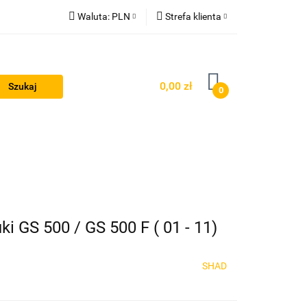
Waluta:
PLN
Strefa klienta
PLN
Zaloguj się
GBP
Zarejestruj się
0,00 zł
0
EUR
Dodaj zgłoszenie
Odzież termoaktywna
Blog
i GS 500 / GS 500 F ( 01 - 11)
SHAD