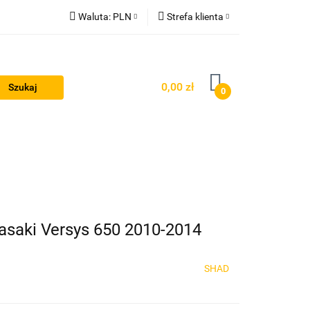
Waluta:
PLN
Strefa klienta
PLN
Zaloguj się
GBP
Zarejestruj się
0,00 zł
0
EUR
Dodaj zgłoszenie
Odzież termoaktywna
Blog
wasaki Versys 650 2010-2014
SHAD