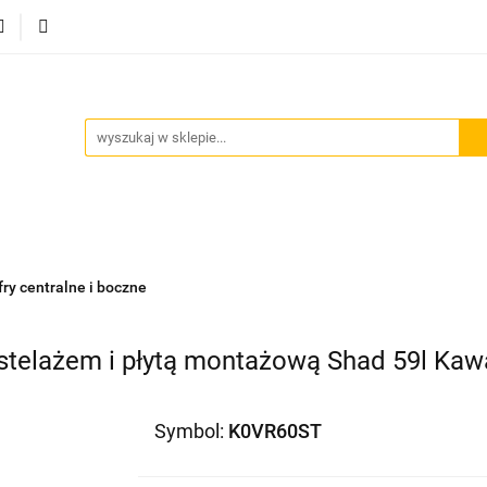
Akcesoria motocyklowe
Bagaż
Szyby motocyklowe
owe
Odzież termoaktywna
Blog
Bagaż
Szyby motocyklowe
Wydechy motocyklowe
fry centralne i boczne
e stelażem i płytą montażową Shad 59l Ka
Symbol:
K0VR60ST