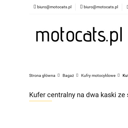
biuro@motocats.pl
biuro@motocats.pl
Twój motocykl
Wydechy motocykl
Twój motocykl
Akcesoria motocyklowe
Strona główna
Bagaż
Kufry motocyklowe
Ku
Kufer centralny na dwa kaski z