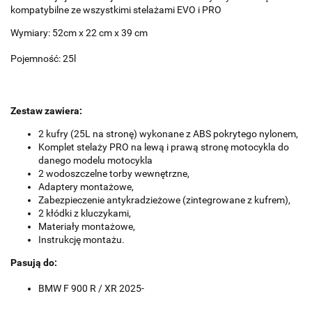
kompatybilne ze wszystkimi stelażami EVO i PRO
Wymiary: 52cm x 22 cm x 39 cm
Pojemność: 25l
Zestaw zawiera:
2 kufry (25L na stronę) wykonane z ABS pokrytego nylonem,
Komplet stelaży PRO na lewą i prawą stronę motocykla do
danego modelu motocykla
2 wodoszczelne torby wewnętrzne,
Adaptery montażowe,
Zabezpieczenie antykradzieżowe (zintegrowane z kufrem),
2 kłódki z kluczykami,
Materiały montażowe,
Instrukcję montażu.
Pasują do:
BMW F 900 R / XR 2025-