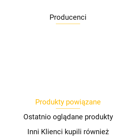
Producenci
Givi
Produkty powiązane
Hepco&Becker
Ostatnio oglądane produkty
Inni Klienci kupili również