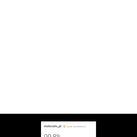
Hiflofiltro
KUFER
KUFER
KUFER
KUFER
KUFER
Kappa
CENTRALNY
CENTRALNY
CENTRALNY
CENTRALNY
CENTRAL
STELAŻ
STELAŻ
STELAŻ
STELAŻ
STELAŻ
2564.00
2519.00
2519.00
2699.00
2699.00
TRAX ADV
TRAX ADV
TRAX ADV
TRAX ADV
TRAX AD
BMW R
SUZUKI V
SUZUKI V
SUZUKI V-
SUZUKI V-
1300 GS
STROM 650
STROM 650
STROM 800
STROM
(23-) BMW
/ 1000 /
/ 1000 /
/ 800DE
800/800D
TOP CASE
1050
1050 BLACK
(22-) BLACK
2022-202
LS2
HOLDER