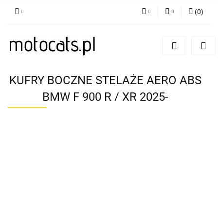
(
0
)
PLN
Zaloguj się
Zarejestruj się
GBP
Dodaj zgłoszenie
EUR
KUFRY BOCZNE STELAŻE AERO ABS
BMW F 900 R / XR 2025-