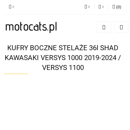
(
0
)
PLN
Zaloguj się
Zarejestruj się
GBP
Dodaj zgłoszenie
EUR
KUFRY BOCZNE STELAŻE 36l SHAD
KAWASAKI VERSYS 1000 2019-2024 /
VERSYS 1100