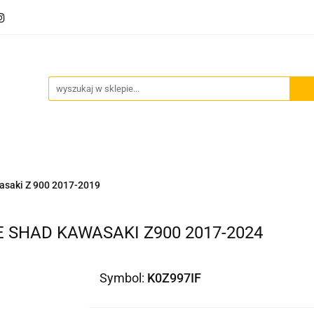
Akcesoria motocyklowe
Bagaż
Szyby motocyklowe
owe
Odzież termoaktywna
Blog
Bagaż
Szyby motocyklowe
Wydechy motocyklowe
asaki Z 900 2017-2019
E SHAD KAWASAKI Z900 2017-2024
Symbol:
K0Z997IF