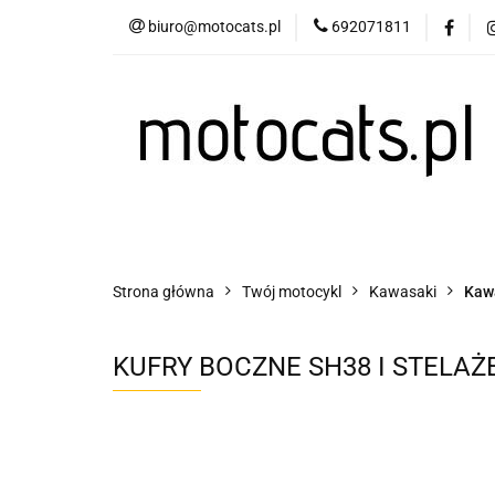
biuro@motocats.pl
692071811
Twój motocykl
Wydechy motocykl
Twój motocykl
Akcesoria motocyklowe
Strona główna
Twój motocykl
Kawasaki
Kaw
KUFRY BOCZNE SH38 I STELAŻ