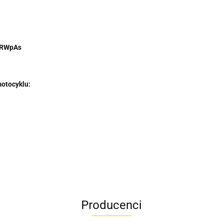
sRWpAs
otocyklu:
Producenci