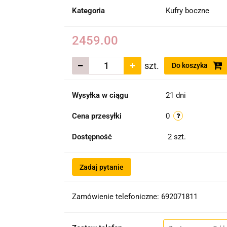
Kategoria
Kufry boczne
2459.00
szt.
Do koszyka
Wysyłka w ciągu
21 dni
Cena przesyłki
0
Dostępność
2
szt.
Zadaj pytanie
Zamówienie telefoniczne: 692071811